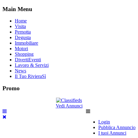
Main Menu
Home
Visita
Pernotta
Degusta
Immobiliare
Motori
Shopping
DivertiEventi
Lavoro & Servizi
News
Il Tuo RivieraSì
Promo
Vedi Annunci
Login
Pubblica Annuncio
I tuoi Annunci