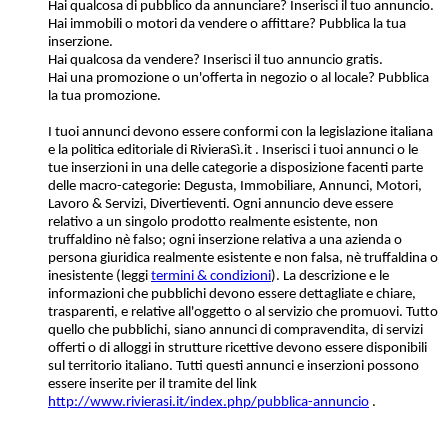
Hai qualcosa di pubblico da annunciare? Inserisci il tuo annuncio.
Hai immobili o motori da vendere o affittare? Pubblica la tua
inserzione.
Hai qualcosa da vendere? Inserisci il tuo annuncio gratis.
Hai una promozione o un'offerta in negozio o al locale? Pubblica
la tua promozione.
I tuoi annunci devono essere conformi con la legislazione italiana
e la politica editoriale di RivieraSì.it . Inserisci i tuoi annunci o le
tue inserzioni in una delle categorie a disposizione facenti parte
delle macro-categorie: Degusta, Immobiliare, Annunci, Motori,
Lavoro & Servizi, Divertieventi. Ogni annuncio deve essere
relativo a un singolo prodotto realmente esistente, non
truffaldino nè falso; ogni inserzione relativa a una azienda o
persona giuridica realmente esistente e non falsa, nè truffaldina o
inesistente (leggi
termini & condizioni
). La descrizione e le
informazioni che pubblichi devono essere dettagliate e chiare,
trasparenti, e relative all'oggetto o al servizio che promuovi. Tutto
quello che pubblichi, siano annunci di compravendita, di servizi
offerti o di alloggi in strutture ricettive devono essere disponibili
sul territorio italiano. Tutti questi annunci e inserzioni possono
essere inserite per il tramite del link
http://www.rivierasi.it/index.php/pubblica-annuncio
.