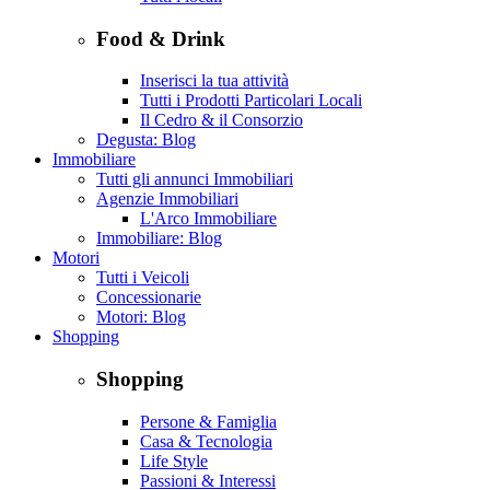
Food & Drink
Inserisci la tua attività
Tutti i Prodotti Particolari Locali
Il Cedro & il Consorzio
Degusta: Blog
Immobiliare
Tutti gli annunci Immobiliari
Agenzie Immobiliari
L'Arco Immobiliare
Immobiliare: Blog
Motori
Tutti i Veicoli
Concessionarie
Motori: Blog
Shopping
Shopping
Persone & Famiglia
Casa & Tecnologia
Life Style
Passioni & Interessi