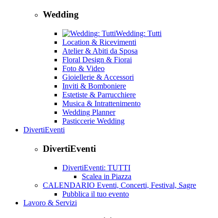
Wedding
Wedding: Tutti
Location & Ricevimenti
Atelier & Abiti da Sposa
Floral Design & Fiorai
Foto & Video
Gioiellerie & Accessori
Inviti & Bomboniere
Estetiste & Parrucchiere
Musica & Intrattenimento
Wedding Planner
Pasticcerie Wedding
DivertiEventi
DivertiEventi
DivertiEventi: TUTTI
Scalea in Piazza
CALENDARIO Eventi, Concerti, Festival, Sagre
Pubblica il tuo evento
Lavoro & Servizi