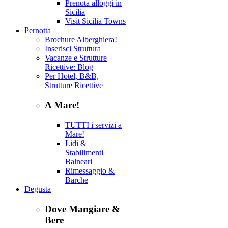
Prenota alloggi in
Sicilia
Visit Sicilia Towns
Pernotta
Brochure Alberghiera!
Inserisci Struttura
Vacanze e Strutture
Ricettive: Blog
Per Hotel, B&B,
Strutture Ricettive
A Mare!
TUTTI i servizi a
Mare!
Lidi &
Stabilimenti
Balneari
Rimessaggio &
Barche
Degusta
Dove Mangiare &
Bere