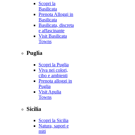
Scopri la
Basilicata
Prenota Alloggi in
Basilicata
Basilicata, discreta
e affascinante
Visit Basilicata
Towns
Puglia
Scopri la Puglia
Viva nei colori,
cibo e ambienti
Prenota alloggi in
Puglia
Visit Apulia
Towns
Sicilia
Scopri la Sicilia
Natura, sapori e
miti