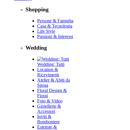
Shopping
Persone & Famiglia
Casa & Tecnologia
Life Style
Passioni & Interessi
Wedding
Wedding: Tutti
Location &
Ricevimenti
Atelier & Abiti da
Sposa
Floral Design &
Fiorai
Foto & Video
Gioiellerie &
Accessori
Inviti &
Bomboniere
Estetiste &