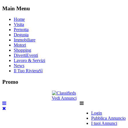
Main Menu
Home
Visita
Pernotta
Degusta
Immobiliare
Motori
Shopping
DivertiEventi
Lavoro & Servizi
News
Il Tuo RivieraSì
Promo
Vedi Annunci
Login
Pubblica Annuncio
I tuoi Annunci