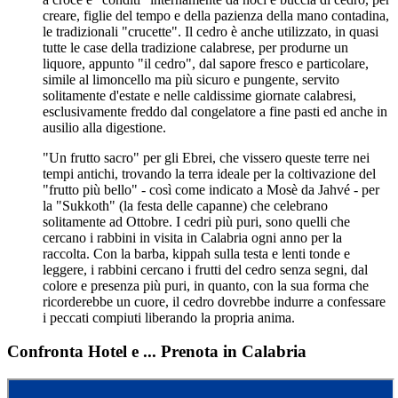
creare, figlie del tempo e della pazienza della mano contadina,
le tradizionali "crucette". Il cedro è anche utilizzato, in quasi
tutte le case della tradizione calabrese, per produrne un
liquore, appunto "il cedro", dal sapore fresco e particolare,
simile al limoncello ma più sicuro e pungente, servito
solitamente d'estate e nelle caldissime giornate calabresi,
esclusivamente freddo dal congelatore a fine pasti ed anche in
ausilio alla digestione.
"Un frutto sacro" per gli Ebrei, che vissero queste terre nei
tempi antichi, trovando la terra ideale per la coltivazione del
"frutto più bello" - così come indicato a Mosè da Jahvé - per
la "Sukkoth" (la festa delle capanne) che celebrano
solitamente ad Ottobre. I cedri più puri, sono quelli che
cercano i rabbini in visita in Calabria ogni anno per la
raccolta. Con la barba, kippah sulla testa e lenti tonde e
leggere, i rabbini cercano i frutti del cedro senza segni, dal
colore e presenza più puri, in quanto, con la sua forma che
ricorderebbe un cuore, il cedro dovrebbe indurre a confessare
i peccati compiuti liberando la propria anima.
Confronta Hotel e ... Prenota in Calabria