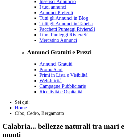
Inserisci Annuncio
I tuoi annunci
Annunci Preferiti
Tutti gli Annunci in Blog
Tutti gli Annunci in Tabella
Pacchetti Punteggi RivieraSì
I tuoi Punteggi RivieraSì
Mercatino Annunci
Annunci Gratuiti e Prezzi
Annunci Gratuiti
Promo Start
Primi in Lista e Visibilità
Web-blicità
Campagne Pubblicitarie
Ricettività e Ospitalità
Sei qui:
Home
Cibo, Cedro, Bergamotto
Calabria... bellezze naturali tra mari e
monti