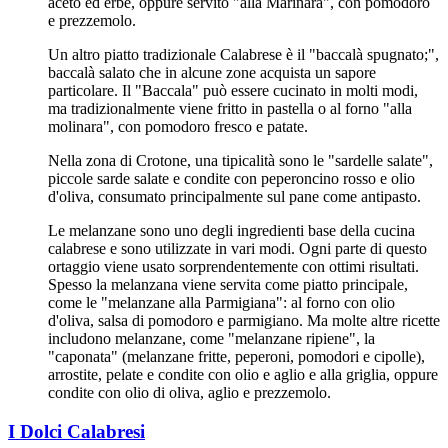
aceto ed erbe, oppure servito "alla Marinara", con pomodoro
e prezzemolo.
Un altro piatto tradizionale Calabrese è il "baccalà spugnato;",
baccalà salato che in alcune zone acquista un sapore
particolare. Il "Baccala" può essere cucinato in molti modi,
ma tradizionalmente viene fritto in pastella o al forno "alla
molinara", con pomodoro fresco e patate.
Nella zona di Crotone, una tipicalità sono le "sardelle salate",
piccole sarde salate e condite con peperoncino rosso e olio
d'oliva, consumato principalmente sul pane come antipasto.
Le melanzane sono uno degli ingredienti base della cucina
calabrese e sono utilizzate in vari modi. Ogni parte di questo
ortaggio viene usato sorprendentemente con ottimi risultati.
Spesso la melanzana viene servita come piatto principale,
come le "melanzane alla Parmigiana": al forno con olio
d'oliva, salsa di pomodoro e parmigiano. Ma molte altre ricette
includono melanzane, come "melanzane ripiene", la
"caponata" (melanzane fritte, peperoni, pomodori e cipolle),
arrostite, pelate e condite con olio e aglio e alla griglia, oppure
condite con olio di oliva, aglio e prezzemolo.
I Dolci Calabresi