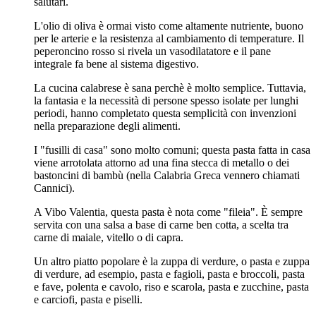
salutari.
L'olio di oliva è ormai visto come altamente nutriente, buono
per le arterie e la resistenza al cambiamento di temperature. Il
peperoncino rosso si rivela un vasodilatatore e il pane
integrale fa bene al sistema digestivo.
La cucina calabrese è sana perchè è molto semplice. Tuttavia,
la fantasia e la necessità di persone spesso isolate per lunghi
periodi, hanno completato questa semplicità con invenzioni
nella preparazione degli alimenti.
I "fusilli di casa" sono molto comuni; questa pasta fatta in casa
viene arrotolata attorno ad una fina stecca di metallo o dei
bastoncini di bambù (nella Calabria Greca vennero chiamati
Cannici).
A Vibo Valentia, questa pasta è nota come "fileia". È sempre
servita con una salsa a base di carne ben cotta, a scelta tra
carne di maiale, vitello o di capra.
Un altro piatto popolare è la zuppa di verdure, o pasta e zuppa
di verdure, ad esempio, pasta e fagioli, pasta e broccoli, pasta
e fave, polenta e cavolo, riso e scarola, pasta e zucchine, pasta
e carciofi, pasta e piselli.