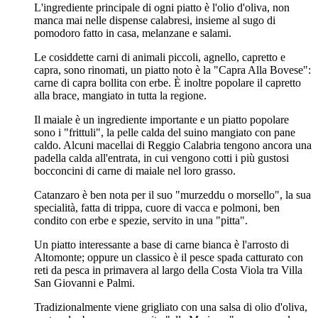
L'ingrediente principale di ogni piatto è l'olio d'oliva, non
manca mai nelle dispense calabresi, insieme al sugo di
pomodoro fatto in casa, melanzane e salami.
Le cosiddette carni di animali piccoli, agnello, capretto e
capra, sono rinomati, un piatto noto è la "Capra Alla Bovese":
carne di capra bollita con erbe. È inoltre popolare il capretto
alla brace, mangiato in tutta la regione.
Il maiale è un ingrediente importante e un piatto popolare
sono i "frittuli", la pelle calda del suino mangiato con pane
caldo. Alcuni macellai di Reggio Calabria tengono ancora una
padella calda all'entrata, in cui vengono cotti i più gustosi
bocconcini di carne di maiale nel loro grasso.
Catanzaro è ben nota per il suo "murzeddu o morsello", la sua
specialità, fatta di trippa, cuore di vacca e polmoni, ben
condito con erbe e spezie, servito in una "pitta".
Un piatto interessante a base di carne bianca è l'arrosto di
Altomonte; oppure un classico è il pesce spada catturato con
reti da pesca in primavera al largo della Costa Viola tra Villa
San Giovanni e Palmi.
Tradizionalmente viene grigliato con una salsa di olio d'oliva,