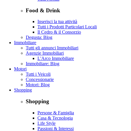
Food & Drink
Inserisci la tua attività
Tutti i Prodotti Particolari Locali
Il Cedro & il Consorzio
Degusta: Blog
Immobiliare
Tutti gli annunci Immobiliari
Agenzie Immobiliari
L'Arco Immobiliare
Immobiliare: Blog
Motori
Tutti i Veicoli
Concessionarie
Motori: Blog
Shopping
Shopping
Persone & Famiglia
Casa & Tecnologia
Life Style
Passioni & Interessi