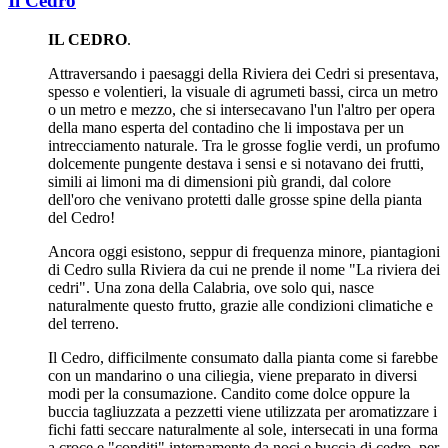
Il Cedro
IL CEDRO
.
Attraversando i paesaggi della Riviera dei Cedri si presentava,
spesso e volentieri, la visuale di agrumeti bassi, circa un metro
o un metro e mezzo, che si intersecavano l'un l'altro per opera
della mano esperta del contadino che li impostava per un
intrecciamento naturale. Tra le grosse foglie verdi, un profumo
dolcemente pungente destava i sensi e si notavano dei frutti,
simili ai limoni ma di dimensioni più grandi, dal colore
dell'oro che venivano protetti dalle grosse spine della pianta
del Cedro!
Ancora oggi esistono, seppur di frequenza minore, piantagioni
di Cedro sulla Riviera da cui ne prende il nome "La riviera dei
cedri". Una zona della Calabria, ove solo qui, nasce
naturalmente questo frutto, grazie alle condizioni climatiche e
del terreno.
Il Cedro, difficilmente consumato dalla pianta come si farebbe
con un mandarino o una ciliegia, viene preparato in diversi
modi per la consumazione. Candito come dolce oppure la
buccia tagliuzzata a pezzetti viene utilizzata per aromatizzare i
fichi fatti seccare naturalmente al sole, intersecati in una forma
a croce e "conditi" internamente da noci e buccia di cedro, per