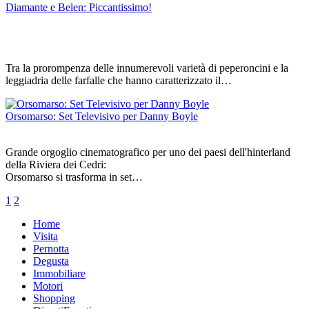
Diamante e Belen: Piccantissimo!
Tra la prorompenza delle innumerevoli varietà di peperoncini e la
leggiadria delle farfalle che hanno caratterizzato il…
Orsomarso: Set Televisivo per Danny Boyle
Grande orgoglio cinematografico per uno dei paesi dell'hinterland
della Riviera dei Cedri:
Orsomarso si trasforma in set…
1
2
Home
Visita
Pernotta
Degusta
Immobiliare
Motori
Shopping