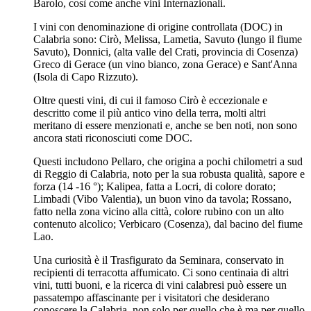
Barolo, così come anche vini Internazionali.
I vini con denominazione di origine controllata (DOC) in
Calabria sono: Cirò, Melissa, Lametia, Savuto (lungo il fiume
Savuto), Donnici, (alta valle del Crati, provincia di Cosenza)
Greco di Gerace (un vino bianco, zona Gerace) e Sant'Anna
(Isola di Capo Rizzuto).
Oltre questi vini, di cui il famoso Cirò è eccezionale e
descritto come il più antico vino della terra, molti altri
meritano di essere menzionati e, anche se ben noti, non sono
ancora stati riconosciuti come DOC.
Questi includono Pellaro, che origina a pochi chilometri a sud
di Reggio di Calabria, noto per la sua robusta qualità, sapore e
forza (14 -16 °); Kalipea, fatta a Locri, di colore dorato;
Limbadi (Vibo Valentia), un buon vino da tavola; Rossano,
fatto nella zona vicino alla città, colore rubino con un alto
contenuto alcolico; Verbicaro (Cosenza), dal bacino del fiume
Lao.
Una curiosità è il Trasfigurato da Seminara, conservato in
recipienti di terracotta affumicato. Ci sono centinaia di altri
vini, tutti buoni, e la ricerca di vini calabresi può essere un
passatempo affascinante per i visitatori che desiderano
conoscere la Calabria, non solo per quello che è ma per quello