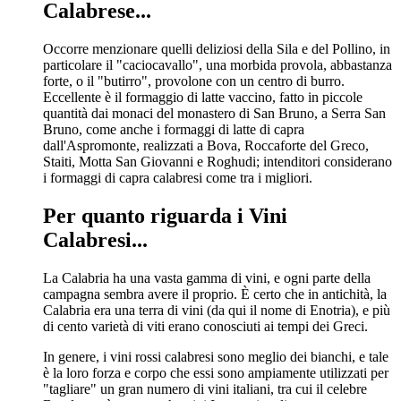
Calabrese...
Occorre menzionare quelli deliziosi della Sila e del Pollino, in
particolare il "caciocavallo", una morbida provola, abbastanza
forte, o il "butirro", provolone con un centro di burro.
Eccellente è il formaggio di latte vaccino, fatto in piccole
quantità dai monaci del monastero di San Bruno, a Serra San
Bruno, come anche i formaggi di latte di capra
dall'Aspromonte, realizzati a Bova, Roccaforte del Greco,
Staiti, Motta San Giovanni e Roghudi; intenditori considerano
i formaggi di capra calabresi come tra i migliori.
Per quanto riguarda i Vini
Calabresi...
La Calabria ha una vasta gamma di vini, e ogni parte della
campagna sembra avere il proprio. È certo che in antichità, la
Calabria era una terra di vini (da qui il nome di Enotria), e più
di cento varietà di viti erano conosciuti ai tempi dei Greci.
In genere, i vini rossi calabresi sono meglio dei bianchi, e tale
è la loro forza e corpo che essi sono ampiamente utilizzati per
"tagliare" un gran numero di vini italiani, tra cui il celebre