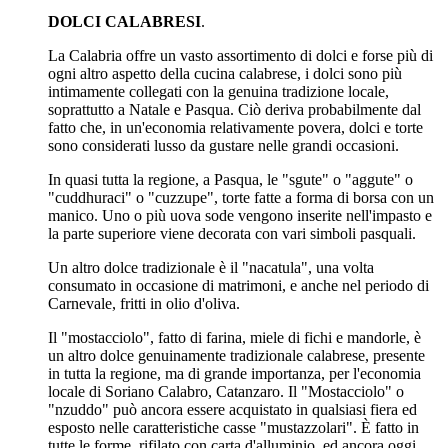
DOLCI CALABRESI
.
La Calabria offre un vasto assortimento di dolci e forse più di
ogni altro aspetto della cucina calabrese, i dolci sono più
intimamente collegati con la genuina tradizione locale,
soprattutto a Natale e Pasqua. Ciò deriva probabilmente dal
fatto che, in un'economia relativamente povera, dolci e torte
sono considerati lusso da gustare nelle grandi occasioni.
In quasi tutta la regione, a Pasqua, le "sgute" o "aggute" o
"cuddhuraci" o "cuzzupe", torte fatte a forma di borsa con un
manico. Uno o più uova sode vengono inserite nell'impasto e
la parte superiore viene decorata con vari simboli pasquali.
Un altro dolce tradizionale è il "nacatula", una volta
consumato in occasione di matrimoni, e anche nel periodo di
Carnevale, fritti in olio d'oliva.
Il "mostacciolo", fatto di farina, miele di fichi e mandorle, è
un altro dolce genuinamente tradizionale calabrese, presente
in tutta la regione, ma di grande importanza, per l'economia
locale di Soriano Calabro, Catanzaro. Il "Mostacciolo" o
"nzuddo" può ancora essere acquistato in qualsiasi fiera ed
esposto nelle caratteristiche casse "mustazzolari". È fatto in
tutte le forme, rifilato con carta d'alluminio, ed ancora oggi,