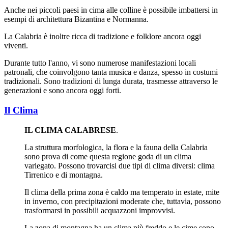
Anche nei piccoli paesi in cima alle colline è possibile imbattersi in
esempi di architettura Bizantina e Normanna.
La Calabria è inoltre ricca di tradizione e folklore ancora oggi
viventi.
Durante tutto l'anno, vi sono numerose manifestazioni locali
patronali, che coinvolgono tanta musica e danza, spesso in costumi
tradizionali. Sono tradizioni di lunga durata, trasmesse attraverso le
generazioni e sono ancora oggi forti.
Il Clima
IL CLIMA CALABRESE
.
La struttura morfologica, la flora e la fauna della Calabria
sono prova di come questa regione goda di un clima
variegato. Possono trovarcisi due tipi di clima diversi: clima
Tirrenico e di montagna.
Il clima della prima zona è caldo ma temperato in estate, mite
in inverno, con precipitazioni moderate che, tuttavia, possono
trasformarsi in possibili acquazzoni improvvisi.
La zona di montagna ha un clima più freddo e le cime sono