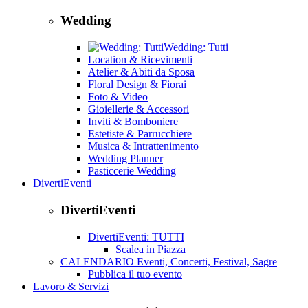
Wedding
Wedding: Tutti
Location & Ricevimenti
Atelier & Abiti da Sposa
Floral Design & Fiorai
Foto & Video
Gioiellerie & Accessori
Inviti & Bomboniere
Estetiste & Parrucchiere
Musica & Intrattenimento
Wedding Planner
Pasticcerie Wedding
DivertiEventi
DivertiEventi
DivertiEventi: TUTTI
Scalea in Piazza
CALENDARIO Eventi, Concerti, Festival, Sagre
Pubblica il tuo evento
Lavoro & Servizi