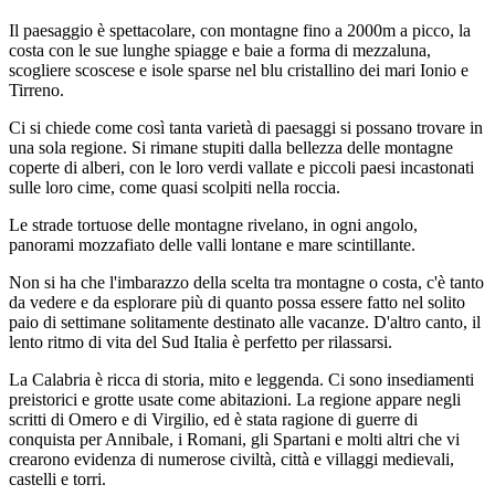
Il paesaggio è spettacolare, con montagne fino a 2000m a picco, la
costa con le sue lunghe spiagge e baie a forma di mezzaluna,
scogliere scoscese e isole sparse nel blu cristallino dei mari Ionio e
Tirreno.
Ci si chiede come così tanta varietà di paesaggi si possano trovare in
una sola regione. Si rimane stupiti dalla bellezza delle montagne
coperte di alberi, con le loro verdi vallate e piccoli paesi incastonati
sulle loro cime, come quasi scolpiti nella roccia.
Le strade tortuose delle montagne rivelano, in ogni angolo,
panorami mozzafiato delle valli lontane e mare scintillante.
Non si ha che l'imbarazzo della scelta tra montagne o costa, c'è tanto
da vedere e da esplorare più di quanto possa essere fatto nel solito
paio di settimane solitamente destinato alle vacanze. D'altro canto, il
lento ritmo di vita del Sud Italia è perfetto per rilassarsi.
La Calabria è ricca di storia, mito e leggenda. Ci sono insediamenti
preistorici e grotte usate come abitazioni. La regione appare negli
scritti di Omero e di Virgilio, ed è stata ragione di guerre di
conquista per Annibale, i Romani, gli Spartani e molti altri che vi
crearono evidenza di numerose civiltà, città e villaggi medievali,
castelli e torri.