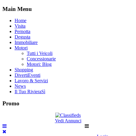
Main Menu
Home
Visita
Pernotta
Degusta
Immobiliare
Motori
Tutti i Veicoli
Concessionarie
Motori: Blog
Shopping
DivertiEventi
Lavoro & Servizi
News
Il Tuo RivieraSì
Promo
Vedi Annunci