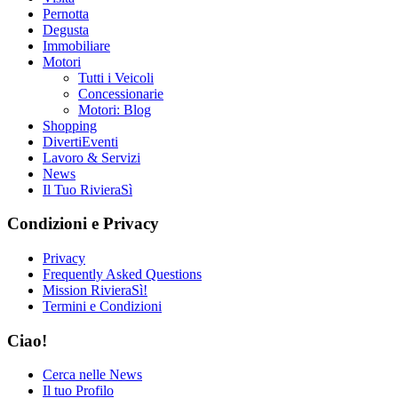
Pernotta
Degusta
Immobiliare
Motori
Tutti i Veicoli
Concessionarie
Motori: Blog
Shopping
DivertiEventi
Lavoro & Servizi
News
Il Tuo RivieraSì
Condizioni e Privacy
Privacy
Frequently Asked Questions
Mission RivieraSì!
Termini e Condizioni
Ciao!
Cerca nelle News
Il tuo Profilo