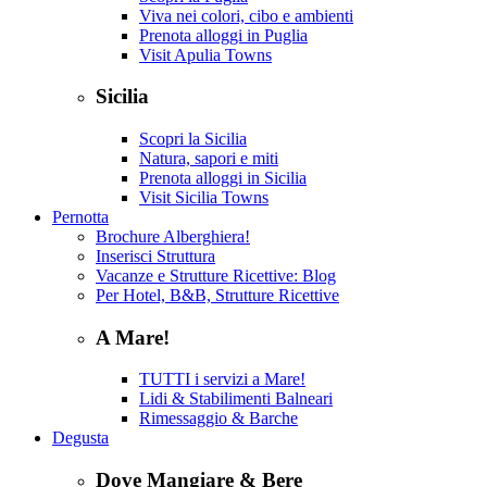
Viva nei colori, cibo e ambienti
Prenota alloggi in Puglia
Visit Apulia Towns
Sicilia
Scopri la Sicilia
Natura, sapori e miti
Prenota alloggi in Sicilia
Visit Sicilia Towns
Pernotta
Brochure Alberghiera!
Inserisci Struttura
Vacanze e Strutture Ricettive: Blog
Per Hotel, B&B, Strutture Ricettive
A Mare!
TUTTI i servizi a Mare!
Lidi & Stabilimenti Balneari
Rimessaggio & Barche
Degusta
Dove Mangiare & Bere