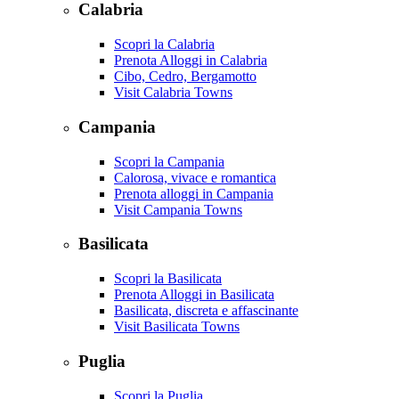
Calabria
Scopri la Calabria
Prenota Alloggi in Calabria
Cibo, Cedro, Bergamotto
Visit Calabria Towns
Campania
Scopri la Campania
Calorosa, vivace e romantica
Prenota alloggi in Campania
Visit Campania Towns
Basilicata
Scopri la Basilicata
Prenota Alloggi in Basilicata
Basilicata, discreta e affascinante
Visit Basilicata Towns
Puglia
Scopri la Puglia