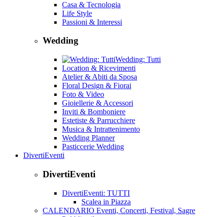
Casa & Tecnologia
Life Style
Passioni & Interessi
Wedding
Wedding: Tutti
Location & Ricevimenti
Atelier & Abiti da Sposa
Floral Design & Fiorai
Foto & Video
Gioiellerie & Accessori
Inviti & Bomboniere
Estetiste & Parrucchiere
Musica & Intrattenimento
Wedding Planner
Pasticcerie Wedding
DivertiEventi
DivertiEventi
DivertiEventi: TUTTI
Scalea in Piazza
CALENDARIO Eventi, Concerti, Festival, Sagre